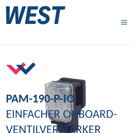
Produkte
Unternehmen
Service
News
PAM-190-P-IO
EINFACHER ONBOARD-
VENTILVERSTÄRKER