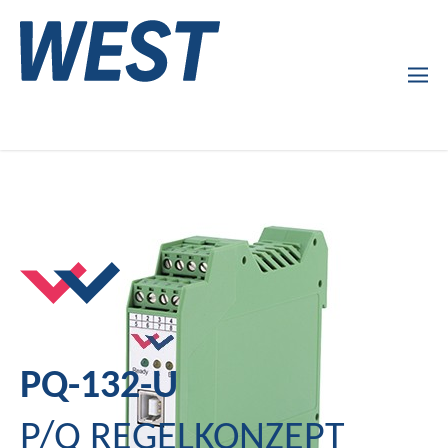
Produkte
Unternehmen
Service
News
PQ-132-U
P/Q REGELKONZEPT